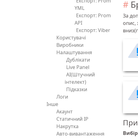
Експорт: Prom
Б
YML
Експорт: Prom
За до
API
опис, 
Експорт: Viber
вниз(
Користувачі
Виробники
Налаштування
Дублікати
Live Panel
AI(Штучний
інтелект)
Підказки
Логи
Інше
Акаунт
Статичний IP
При
Накрутка
Вибір
Авто-вивантаження