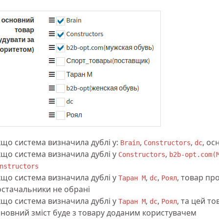
що система визначила дублі у:
,
,
, ос
Brain
Constructors
dc
кщо система визначила дублі у
,
Constructors
b2b-opt.com(
nstructors
кщо система визначила дублі у
,
,
, товар про
Таран М
dc
Роял
остачальники не обрані
кщо система визначила дублі у
,
,
, та цей т
Таран М
dc
Роял
сновний зміст буде з товару доданим користувачем