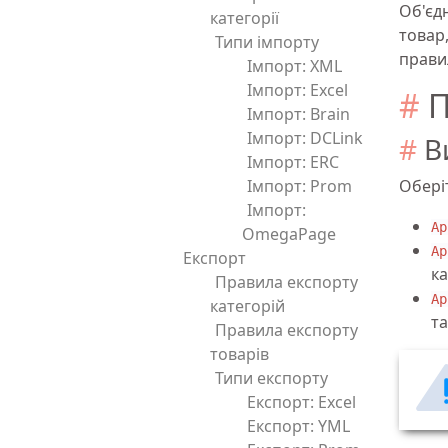
Об'єд
категорії
товар
Типи імпорту
прави
Імпорт: XML
Імпорт: Excel
П
Імпорт: Brain
Імпорт: DCLink
В
Імпорт: ERC
Імпорт: Prom
Обері
Імпорт:
Ар
OmegaPage
Ар
Експорт
ка
Правила експорту
Ар
категорій
та
Правила експорту
товарів
Типи експорту
Експорт: Excel
Експорт: YML