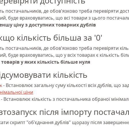
еревіряти доступність
ть постачальників, де обов'язково треба перевіряти дос
ий, буде враховуватись, що всі товари з цього постачал
ншу ціну з доступних товарних дублів
кщо кількість більша за '0'
ть постачальників, де обов'язково треба перевіряти кіль
й, буде враховуватись, що у всіх товарах є кількість бі
з товарів у яких кількість більше нуля
ідсумовувати кількість
- Встановлює загальну суму кількості всіх дублів, що 
к
німальної ціни
- Встановлює кількість з постачальника обраної мінімал
втозапуск після імпорту постача
кати скрипт "об'єднання дублів" щоразу після завершен