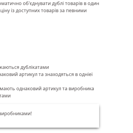
оматично об'єднувати дублі товарів в один
іну із доступних товарів за певними
жаються дублікатами
аковий артикул та знаходяться в одніеї
 мають однаковий артикул та виробника
атами
 виробниками!