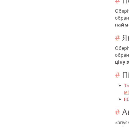
П
Обері
обран
найме
Я
Обері
обрани
ціну 
П
Та
мі
Ні
А
Запус