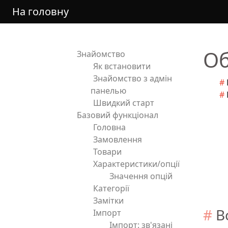
На головну
Об
Знайомство
Як встановити
Знайомство з адмін
панелью
Швидкий старт
Базовий функціонал
Головна
Замовлення
Товари
Характеристики/опції
Значення опцій
Категорії
Замітки
В
Імпорт
Імпорт: зв'язані