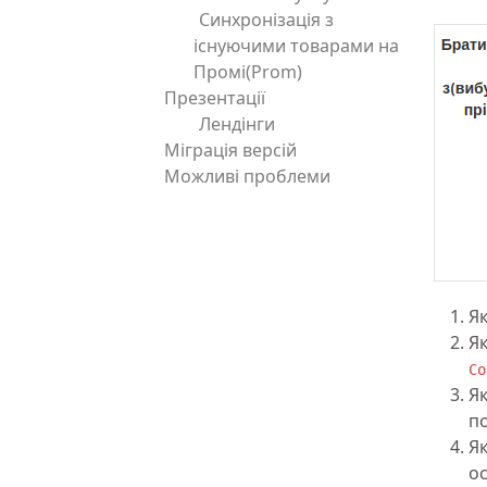
Синхронізація з
існуючими товарами на
Промі(Prom)
Презентації
Лендінги
Міграція версій
Можливі проблеми
Як
Я
Co
Я
п
Я
о