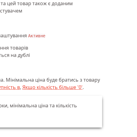
 та цей товар також є доданим
истувачем
алаштування
Активне
ння товарів
ься на дублі
а. Мінімальна ціна буде братись з товару
пність в
,
Якщо кількість більше '0'
.
и, мінімальна ціна та кількість