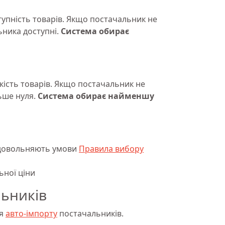
тупність товарів. Якщо постачальник не
ьника доступні.
Система обирає
кість товарів. Якщо постачальник не
льше нуля.
Система обирає найменшу
задовольняють умови
Правила вибору
ьної ціни
льників
ня
авто-імпорту
постачальників.