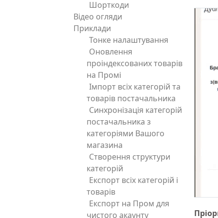
Шорткоди
Відео огляди
Приклади
Тонке налаштування
Оновлення
проіндексованих товарів
на Промі
Імпорт всіх категорій та
товарів постачальника
Синхронізація категорій
постачальника з
категоріями Вашого
магазина
Створення структури
категорій
Експорт всіх категорій і
товарів
Експорт на Пром для
Пріор
чистого акаунту