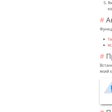
Як
к
А
Функц
Та
Ні
П
Встан
який є