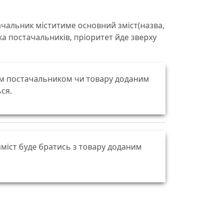
чальник міститиме основний зміст(назва,
ка постачальників, пріоритет йде зверху
ним постачальником чи товару доданим
ся.
зміст буде братись з товару доданим